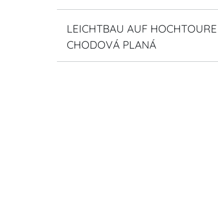
LEICHTBAU AUF HOCHTOUREN
CHODOVÁ PLANÁ
MEHRWERT MIT MEHRWEG!