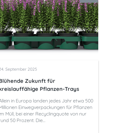
24. September 2025
Blühende Zukunft für
kreislauffähige Pflanzen-Trays
Allein in Europa landen jedes Jahr etwa 500
Millionen Einwegverpackungen für Pflanzen
im Müll, bei einer Recyclingquote von nur
rund 50 Prozent. Die…