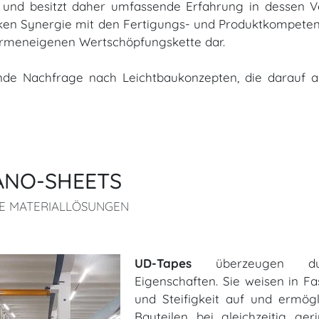
ich und besitzt daher umfassende Erfahrung in dessen
arken Synergie mit den Fertigungs- und Produktkompeten
firmeneigenen Wertschöpfungskette dar.
de Nachfrage nach Leichtbaukonzepten, die darauf abz
ANO-SHEETS
RE MATERIALLÖSUNGEN
UD-Tapes
überzeugen durc
Eigenschaften. Sie weisen in Fa
und Steifigkeit auf und ermög
Bauteilen bei gleichzeitig ger