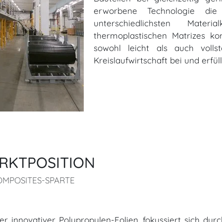
erworbene Technologie di
unterschiedlichsten Mater
thermoplastischen Matrizes kom
sowohl leicht als auch volls
Kreislaufwirtschaft bei und erfü
RKTPOSITION
MPOSITES-SPARTE
ller innovativer Polypropylen-Folien, fokussiert sich d