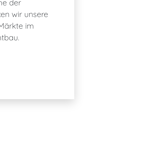
me der
ken wir unsere
 Märkte im
htbau.