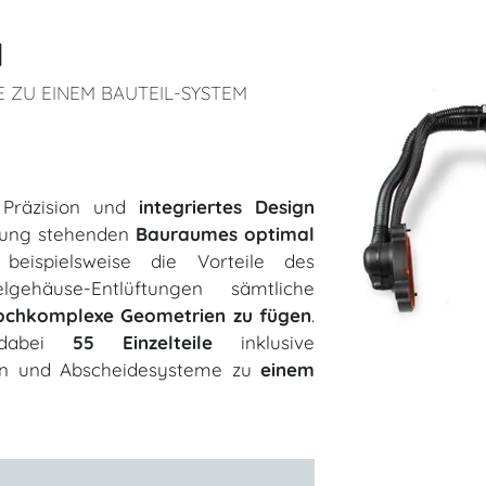
N
 ZU EINEM BAUTEIL-SYSTEM
 Präzision und
integriertes Design
gung stehenden
Bauraumes optimal
ispielsweise die Vorteile des
ehäuse-Entlüftungen sämtliche
ochkomplexe Geometrien zu fügen
.
t dabei
55 Einzelteile
inklusive
gen und Abscheidesysteme zu
einem