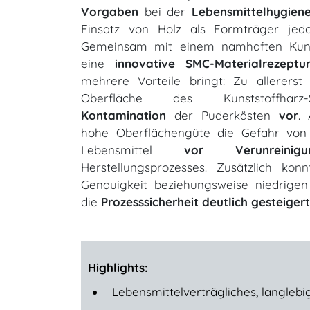
Vorgaben
bei der
Lebensmittelhygien
Einsatz von Holz als Formträger jed
Gemeinsam mit einem namhaften Kun
eine
innovative SMC-Materialrezeptu
mehrere Vorteile bringt: Zu allerers
Oberfläche des Kunststoffha
Kontamination
der Puderkästen
vor
.
hohe Oberflächengüte die Gefahr vo
Lebensmittel
vor Verunreinigu
Herstellungsprozesses. Zusätzlich ko
Genauigkeit beziehungsweise niedrigen
die
Prozesssicherheit deutlich gesteigert
Highlights:
Lebensmittelverträgliches, langleb