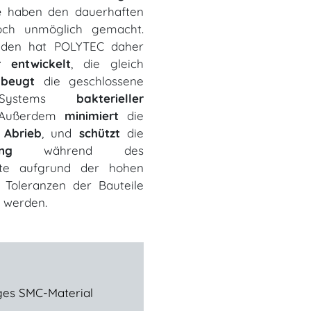
e
haben den dauerhaften
och unmöglich gemacht.
den hat POLYTEC daher
r entwickelt
, die gleich
t
beugt
die geschlossene
rz-Systems
bakterieller
 Außerdem
minimiert
die
n
Abrieb
, und
schützt
die
ng
während des
nnte aufgrund der hohen
 Toleranzen der Bauteile
werden.
iges SMC-Material