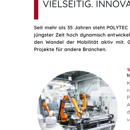
VIELSEITIG. INNOV
Seit mehr als 35 Jahren steht POLYTEC f
jüngster Zeit hoch dynamisch entwicke
den Wandel der Mobilität aktiv mit. Gl
Projekte für andere Branchen.
​
​
K
n
P
A
d
u