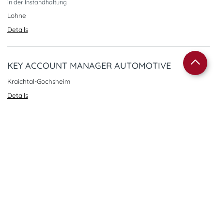
in der Instandhaltung
Lohne
Details
KEY ACCOUNT MANAGER AUTOMOTIVE
Kraichtal-Gochsheim
Details
LOGISTIKER IM WARENEINGANG UND VERSAND
im Schichtsystem
Wolmirstedt
Details
FACHINFORMATIKER:IN FÜR