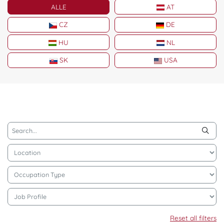
ALLE
AT
CZ
DE
HU
NL
SK
USA
Sea
Reset all filters